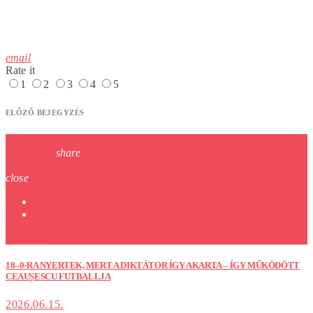
email
Rate it
1
2
3
4
5
ELŐZŐ BEJEGYZÉS
insert_link
share
EMAIL
close
CÍMLAP
18–0-RA NYERTEK, MERT A DIKTÁTOR ÍGY AKARTA – ÍGY MŰKÖDÖTT
CEAUȘESCU FUTBALLJA
2026.06.15.