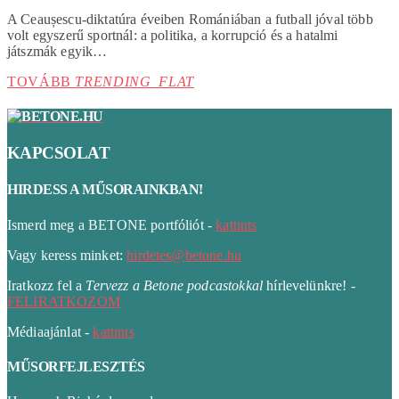
A Ceaușescu-diktatúra éveiben Romániában a futball jóval több
volt egyszerű sportnál: a politika, a korrupció és a hatalmi
játszmák egyik…
TOVÁBB
TRENDING_FLAT
KAPCSOLAT
HIRDESS A MŰSORAINKBAN!
Ismerd meg a BETONE portfóliót -
kattints
Vagy keress minket:
hirdetes@betone.hu
Iratkozz fel a
Tervezz a Betone podcastokkal
hírlevelünkre! -
FELIRATKOZOM
Médiaajánlat -
kattints
MŰSORFEJLESZTÉS