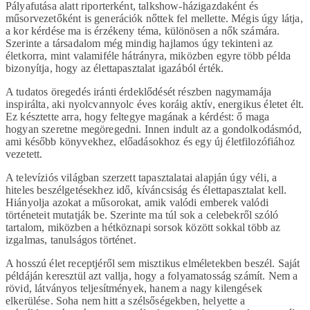
Pályafutása alatt riporterként, talkshow-házigazdaként és
műsorvezetőként is generációk nőttek fel mellette. Mégis úgy látja,
a kor kérdése ma is érzékeny téma, különösen a nők számára.
Szerinte a társadalom még mindig hajlamos úgy tekinteni az
életkorra, mint valamiféle hátrányra, miközben egyre több példa
bizonyítja, hogy az élettapasztalat igazából érték.
A tudatos öregedés iránti érdeklődését részben nagymamája
inspirálta, aki nyolcvannyolc éves koráig aktív, energikus életet élt.
Ez késztette arra, hogy feltegye magának a kérdést: ő maga
hogyan szeretne megöregedni. Innen indult az a gondolkodásmód,
ami később könyvekhez, előadásokhoz és egy új életfilozófiához
vezetett.
A televíziós világban szerzett tapasztalatai alapján úgy véli, a
hiteles beszélgetésekhez idő, kíváncsiság és élettapasztalat kell.
Hiányolja azokat a műsorokat, amik valódi emberek valódi
történeteit mutatják be. Szerinte ma túl sok a celebekről szóló
tartalom, miközben a hétköznapi sorsok között sokkal több az
izgalmas, tanulságos történet.
A hosszú élet receptjéről sem misztikus elméletekben beszél. Saját
példáján keresztül azt vallja, hogy a folyamatosság számít. Nem a
rövid, látványos teljesítmények, hanem a nagy kilengések
elkerülése. Soha nem hitt a szélsőségekben, helyette a