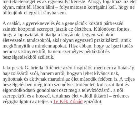
mértékletességet és az egyensúlyt kereste. Ahogy fogalmaz: az élet
olyan, mint fél lábon állni – folyamatosan korrigálni kell, hogy ne
billenjünk el egyik irányba sem.
A család, a gyereknevelés és a generációk közötti párbeszéd
szintén központi szerepet játszik az életében. Különösen fontos,
hogy a tapasztalatait átadja a lányának, legyen szó akár
életvezetési tanácsokról, akár olyan egyszerű praktikákról, amik
megkönnyítik a mindennapokat. Hisz abban, hogy az igazi tudás
nemcsak könyvekből, hanem személyes példákból és
beszélgetésekből születik.
Jakupcsek Gabriella története azért inspiráló, mert nem a fiatalság
hajszolásáról szól, hanem arról, hogyan lehet kíváncsinak,
nyitottnak és aktívnak maradni az élet második felében is. A teljes
beszélgetésben még több személyes történetet, kulisszatitkot és
elgondolkodtató gondolatot oszt meg a televíziózásról, a női
szerepekről és a hosszú, tartalmas élet valódi titkáról – érdemes
végighallgatni az teljes a
Te Kék Zónád
epizódot.