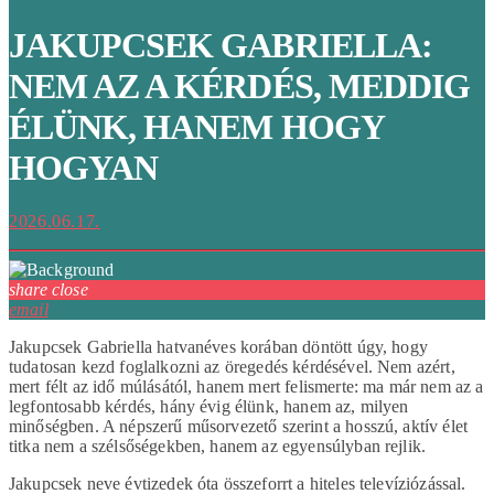
JAKUPCSEK GABRIELLA:
NEM AZ A KÉRDÉS, MEDDIG
ÉLÜNK, HANEM HOGY
HOGYAN
2026.06.17.
share
close
email
Jakupcsek Gabriella hatvanéves korában döntött úgy, hogy
tudatosan kezd foglalkozni az öregedés kérdésével. Nem azért,
mert félt az idő múlásától, hanem mert felismerte: ma már nem az a
legfontosabb kérdés, hány évig élünk, hanem az, milyen
minőségben. A népszerű műsorvezető szerint a hosszú, aktív élet
titka nem a szélsőségekben, hanem az egyensúlyban rejlik.
Jakupcsek neve évtizedek óta összeforrt a hiteles televíziózással.