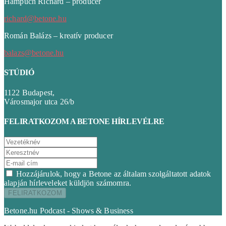
Hampuch Richárd – producer
richard@betone.hu
Román Balázs – kreatív producer
balazs@betone.hu
STÚDIÓ
1122 Budapest,
Városmajor utca 26/b
FELIRATKOZOM A BETONE HÍRLEVÉLRE
Hozzájárulok, hogy a Betone az általam szolgáltatott adatok
alapján hírleveleket küldjön számomra.
Betone.hu Podcast - Shows & Business