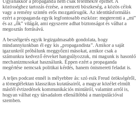
Ugyanakkor a propaganda nem csak félelmekre építhet. A
közösséghez tartozás érzése, a nemzeti büszkeség, a közös célok
vagy a remény szintén erős mozgatórugók. Az identitásformálás
ezért a propaganda egyik legfontosabb eszköze: megteremti a „mi”
és az „ők” világát, ami egyszerre adhat biztonságot és válhat a
megosztás forrásává.
A beszélgetés egyik legizgalmasabb gondolata, hogy
mindannyiunkban él egy kis „propagandista”. Amikor a saját
igazunkról próbálunk meggyőzni másokat, amikor csak a
számunkra kedvező érveket hangsúlyozzuk, mi magunk is hasonló
mechanizmusokat használunk. Éppen ezért a propaganda
megértése nemcsak politikai kérdés, hanem önismereti feladat is.
A teljes podcast ennél is mélyebbre ás: szó esik Freud örökségéről,
a tömeglélektan klasszikus kutatásairól, a magyar közélet elmúlt
másfél évtizedének kommunikációs mintáiról, valamint arról is,
hogyan válhat egy társadalom ellenállóbbá a manipulációval
szemben.