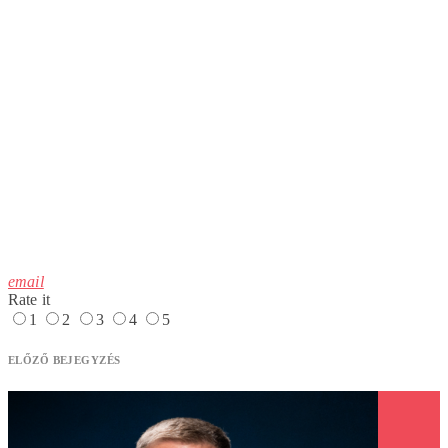
email
Rate it
1
2
3
4
5
ELŐZŐ BEJEGYZÉS