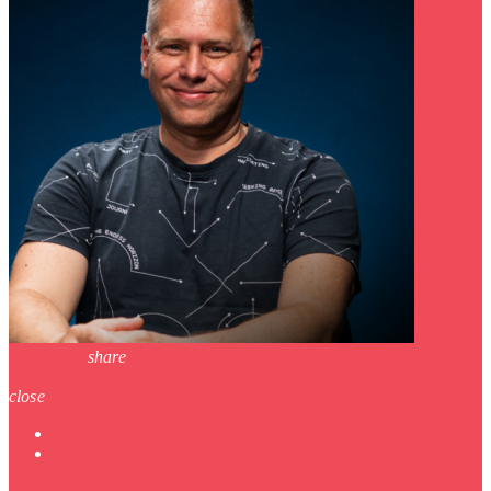
insert_link
share
EMAIL
close
CÍMLAP