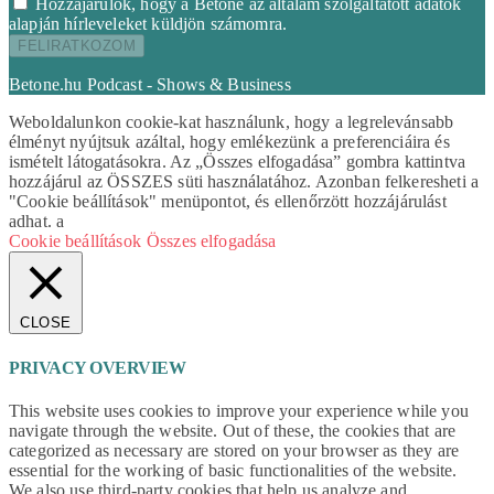
Hozzájárulok, hogy a Betone az általam szolgáltatott adatok
alapján hírleveleket küldjön számomra.
Betone.hu Podcast - Shows & Business
Weboldalunkon cookie-kat használunk, hogy a legrelevánsabb
élményt nyújtsuk azáltal, hogy emlékezünk a preferenciáira és
ismételt látogatásokra. Az „Összes elfogadása” gombra kattintva
hozzájárul az ÖSSZES süti használatához. Azonban felkeresheti a
"Cookie beállítások" menüpontot, és ellenőrzött hozzájárulást
adhat. a
Cookie beállítások
Összes elfogadása
CLOSE
PRIVACY OVERVIEW
This website uses cookies to improve your experience while you
navigate through the website. Out of these, the cookies that are
categorized as necessary are stored on your browser as they are
essential for the working of basic functionalities of the website.
We also use third-party cookies that help us analyze and