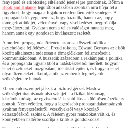
fenyegető és erkölcsileg elítélendő jelenségre gondolnak. Bőhm a
Book and Balance
legutóbbi adásában azonban arra hívja fel a
figyelmet, hogy maga a fogalom eredendően értéksemleges. A
propaganda lényege nem az, hogy hazudik, hanem az, hogy
tömegek attitűdjét, véleményét vagy viselkedését megpróbálja
megváltoztatni. Gyakran nem a teljes valóságot mutatja meg,
hanem annak egy gondosan kiválasztott szeletét.
A modern propaganda története szorosan összefonódik a
pszichológia fejlődésével. Freud rokona, Edward Bernays az elsők
között alkalmazta tudatosan a tömeglélektan felismeréseit a
kommunikációban. A huszadik században a reklámipar, a politika
és a propaganda ugyanabból a tudáskészletből merített: hogyan
lehet érzelmeket mozgósítani, identitást építeni, és hogyan lehet
olyan üzeneteket alkotni, amik az emberek legmélyebb
szükségleteire hatnak.
Ebben kulcsszerepet játszik a biztonságérzet. Maslow
szükségletpiramisának alsó szintjei – a fizikai biztonság, a
kiszámíthatóság, az egzisztenciális stabilitás – különösen érzékeny
pontok. Nem véletlen, hogy a legerősebb propagandakampányok
gyakran fenyegetésekről, veszélyekről vagy közelgő
katasztrófákról szólnak. A félelem gyors reakciókat vált ki, és
könnyebben háttérbe szorítja a kritikus gondolkodást.