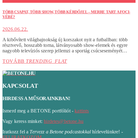
TÖBB CSAPAT, TÖBB SHOW, TÖBB KÉRDŐJEL – MERRE TART A FOCI-
VÉBÉ?
2026.06.22.
A kibővített világbajnokság új korszakot nyit a futballban: több
résztvevő, hosszabb torna, látványosabb show-elemek és egyre
nagyobb televíziós szerep jellemzi a sportág csúcseseményét…
TOVÁBB
TRENDING_FLAT
KAPCSOLAT
HIRDESS A MŰSORAINKBAN!
Ismerd meg a BETONE portfóliót -
kattints
Vagy keress minket:
hirdetes@betone.hu
Iratkozz fel a
Tervezz a Betone podcastokkal
hírlevelünkre! -
FELIRATKOZOM