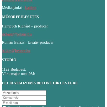
Médiaajánlat -
kattints
MŰSORFEJLESZTÉS
Hampuch Richárd – producer
richard@betone.hu
Román Balázs – kreatív producer
balazs@betone.hu
STÚDIÓ
1122 Budapest,
Városmajor utca 26/b
FELIRATKOZOM A BETONE HÍRLEVÉLRE