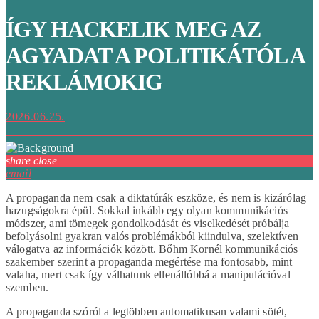
ÍGY HACKELIK MEG AZ
AGYADAT A POLITIKÁTÓL A
REKLÁMOKIG
2026.06.25.
share
close
email
A propaganda nem csak a diktatúrák eszköze, és nem is kizárólag
hazugságokra épül. Sokkal inkább egy olyan kommunikációs
módszer, ami tömegek gondolkodását és viselkedését próbálja
befolyásolni gyakran valós problémákból kiindulva, szelektíven
válogatva az információk között. Bőhm Kornél kommunikációs
szakember szerint a propaganda megértése ma fontosabb, mint
valaha, mert csak így válhatunk ellenállóbbá a manipulációval
szemben.
A propaganda szóról a legtöbben automatikusan valami sötét,