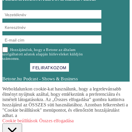
Hozzájárulok, hogy a Betone az általam
szolgáltatott adatok alapján hírleveleket küldjön
számomra.
Betone.hu Podcast - Shows & Business
Weboldalunkon cookie-kat használunk, hogy a legrelevánsabb
élményt nyújtsuk azáltal, hogy emlékezünk a preferenciáira és
ismételt látogatásokra. Az „Összes elfogadása” gombra kattintva
hozzájárul az ÖSSZES süti használatához. Azonban felkeresheti a
"Cookie beállítások" menüpontot, és ellenőrzött hozzájárulást
adhat. a
Cookie beállítások
Összes elfogadása