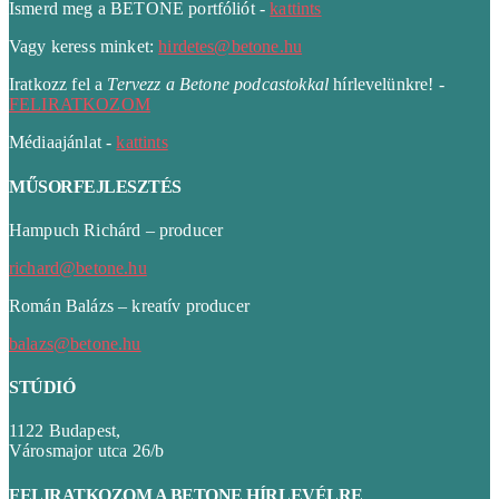
Ismerd meg a BETONE portfóliót -
kattints
Vagy keress minket:
hirdetes@betone.hu
Iratkozz fel a
Tervezz a Betone podcastokkal
hírlevelünkre! -
FELIRATKOZOM
Médiaajánlat -
kattints
MŰSORFEJLESZTÉS
Hampuch Richárd – producer
richard@betone.hu
Román Balázs – kreatív producer
balazs@betone.hu
STÚDIÓ
1122 Budapest,
Városmajor utca 26/b
FELIRATKOZOM A BETONE HÍRLEVÉLRE