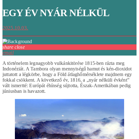
EGY ÉV NYÁR NÉLKÜL
2025.10.03.
share
close
email
A történelem legnagyobb vulkánkitörése 1815-ben rázta meg
Indonéziát. A Tambora olyan mennyiségű hamut és kén-dioxidot
juttatott a légkörbe, hogy a Föld átlaghőmérséklete majdnem egy
fokkal csökkent. A következő év, 1816, a „nyár nélküli évként”
vált ismertté: Európát éhínség sújtotta, Észak-Amerikában pedig
júniusban is havazott.