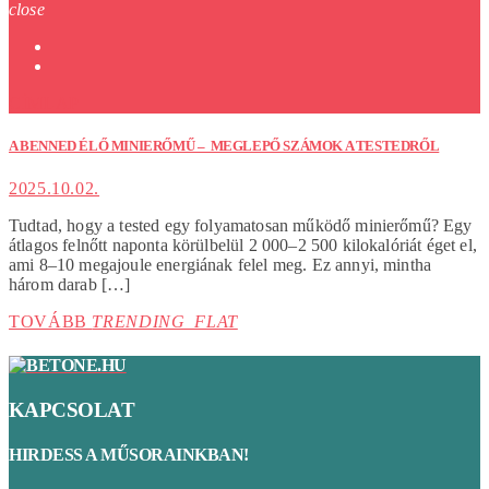
close
CÍMLAP
A BENNED ÉLŐ MINIERŐMŰ – MEGLEPŐ SZÁMOK A TESTEDRŐL
2025.10.02.
Tudtad, hogy a tested egy folyamatosan működő minierőmű? Egy
átlagos felnőtt naponta körülbelül 2 000–2 500 kilokalóriát éget el,
ami 8–10 megajoule energiának felel meg. Ez annyi, mintha
három darab […]
TOVÁBB
TRENDING_FLAT
KAPCSOLAT
HIRDESS A MŰSORAINKBAN!