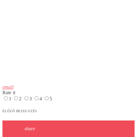
email
Rate it
1
2
3
4
5
ELŐZŐ BEJEGYZÉS
insert_link
share
EMAIL