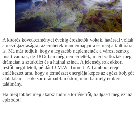
A kitörés következményei évekig érezhetők voltak, hatással voltak
a mezőgazdaságra, az emberek mindennapjaira és még a kultúrára
is. Ma már tudjuk, hogy a legszebb naplementék a városi szmog
miatt vannak, de 1816-ban még nem értették, miért változtak meg
drámaian a szürkület és a hajnal színei. A jelenség sok akkori
festőt megihletett, például J.M.W. Turnert. A Tambora ereje
emlékeztet arra, hogy a természet energiája képes az egész bolygót
átalakítani – sokszor drámaibb módon, mint bármely emberi
találmány.
Ha még többet meg akarsz tudni a történetről, hallgasd meg ezt az
epizódot!