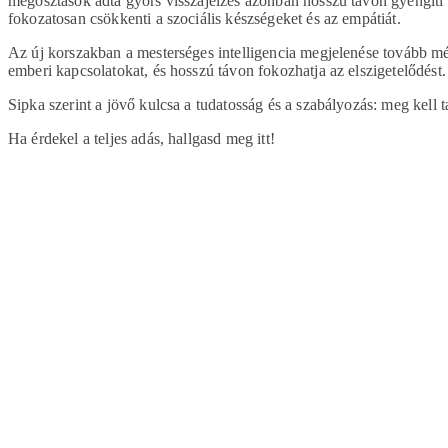
megosztások adta gyors visszajelzés azonban hosszú távon gyengíti 
fokozatosan csökkenti a szociális készségeket és az empátiát.
Az új korszakban a mesterséges intelligencia megjelenése tovább mé
emberi kapcsolatokat, és hosszú távon fokozhatja az elszigetelődést.
Sipka szerint a jövő kulcsa a tudatosság és a szabályozás: meg kell 
Ha érdekel a teljes adás, hallgasd meg itt!