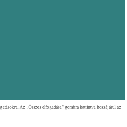
ogatásokra. Az „Összes elfogadása” gombra kattintva hozzájárul az