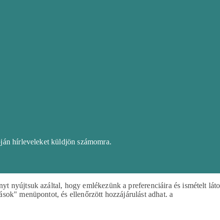
pján hírleveleket küldjön számomra.
 nyújtsuk azáltal, hogy emlékezünk a preferenciáira és ismételt lát
sok" menüpontot, és ellenőrzött hozzájárulást adhat. a