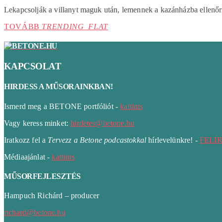
Lekapcsolják a villanyt maguk után, lemennek a kazánházba ellenőri
TOVÁBB
TRENDING_FLAT
KAPCSOLAT
HIRDESS A MŰSORAINKBAN!
Ismerd meg a BETONE portfóliót -
kattints
Vagy keress minket:
hirdetes@betone.hu
Iratkozz fel a
Tervezz a Betone podcastokkal
hírlevelünkre! -
FELI
Médiaajánlat -
kattints
MŰSORFEJLESZTÉS
Hampuch Richárd – producer
richard@betone.hu