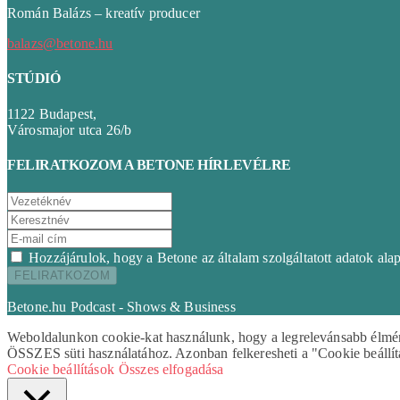
Román Balázs – kreatív producer
balazs@betone.hu
STÚDIÓ
1122 Budapest,
Városmajor utca 26/b
FELIRATKOZOM A BETONE HÍRLEVÉLRE
Hozzájárulok, hogy a Betone az általam szolgáltatott adatok ala
Betone.hu Podcast - Shows & Business
Weboldalunkon cookie-kat használunk, hogy a legrelevánsabb élményt
ÖSSZES süti használatához. Azonban felkeresheti a "Cookie beállítá
Cookie beállítások
Összes elfogadása