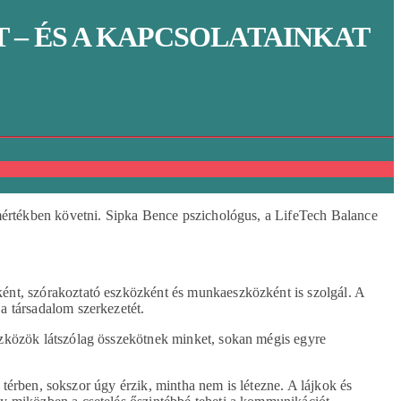
 – ÉS A KAPCSOLATAINKAT
 mértékben követni. Sipka Bence pszichológus, a LifeTech Balance
ént, szórakoztató eszközként és munkaeszközként is szolgál. A
a társadalom szerkezetét.
szközök látszólag összekötnek minket, sokan mégis egyre
e térben, sokszor úgy érzik, mintha nem is létezne. A lájkok és