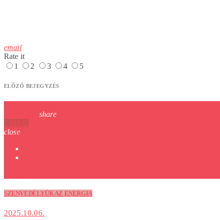
email
Rate it
1
2
3
4
5
ELŐZŐ BEJEGYZÉS
insert_link
share
EMAIL
close
CÍMLAP
SZENVEDÉLYÜK AZ ENERGIA
2025.10.06.