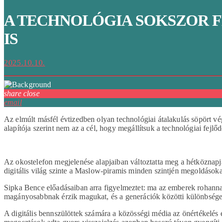
A TECHNOLÓGIA SOKSZOR F
IS
2025.10.10.
share
close
email
Az elmúlt másfél évtizedben olyan technológiai átalakulás söpört v
alapítója szerint nem az a cél, hogy megállítsuk a technológiai fej
Az okostelefon megjelenése alapjaiban változtatta meg a hétköznap
digitális világ szinte a Maslow-piramis minden szintjén megoldások
Sipka Bence előadásaiban arra figyelmeztet: ma az emberek rohannak
magányosabbnak érzik magukat, és a generációk közötti különbsége
A digitális bennszülöttek számára a közösségi média az önértékelés és