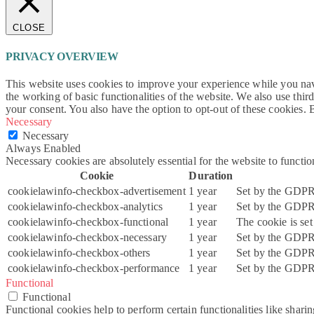
CLOSE
PRIVACY OVERVIEW
This website uses cookies to improve your experience while you navig
the working of basic functionalities of the website. We also use thi
your consent. You also have the option to opt-out of these cookies.
Necessary
Necessary
Always Enabled
Necessary cookies are absolutely essential for the website to functi
Cookie
Duration
cookielawinfo-checkbox-advertisement
1 year
Set by the GDPR 
cookielawinfo-checkbox-analytics
1 year
Set by the GDPR C
cookielawinfo-checkbox-functional
1 year
The cookie is se
cookielawinfo-checkbox-necessary
1 year
Set by the GDPR C
cookielawinfo-checkbox-others
1 year
Set by the GDPR C
cookielawinfo-checkbox-performance
1 year
Set by the GDPR 
Functional
Functional
Functional cookies help to perform certain functionalities like sharin