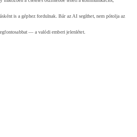
gy miközben a csetelés őszintébbé teheti a kommunikációt,
ként is a géphez fordulnak. Bár az AI segíthet, nem pótolja az
legfontosabbat — a valódi emberi jelenlétet.