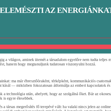
ELEMÉSZTI AZ ENERGIÁNKAT
égig a világon, aminek ütemét a társadalom egyelőre nem tudta teljes
lődést, hanem hogy megtanuljunk tudatosan viszonyulni hozzá.
jainkat: ma már ébresztőóraként, térképként, kommunikációs csatornak
at kínál — miközben fokozatosan átformálja az emberi kapcsolatok és 
 a technológia után, ahelyett, hogy az szolgálná őket. Bár az okose
k is egyre élesebbek.
 a társas megerősítés fő terepévé vált: ha valaki nincs jelen az onlin