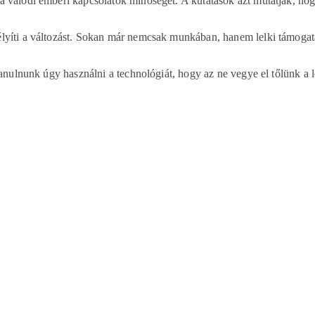
a valódi emberi kapcsolatok minőségét. A kutatások azt mutatják, ho
lyíti a változást. Sokan már nemcsak munkában, hanem lelki támogatás
tanulnunk úgy használni a technológiát, hogy az ne vegye el tőlünk a 