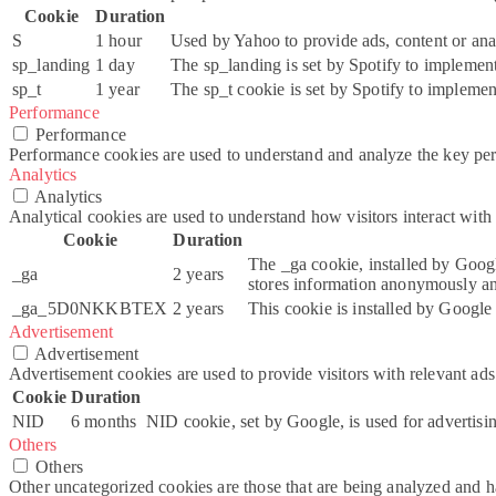
Cookie
Duration
S
1 hour
Used by Yahoo to provide ads, content or anal
sp_landing
1 day
The sp_landing is set by Spotify to implement 
sp_t
1 year
The sp_t cookie is set by Spotify to implement
Performance
Performance
Performance cookies are used to understand and analyze the key perfo
Analytics
Analytics
Analytical cookies are used to understand how visitors interact with 
Cookie
Duration
The _ga cookie, installed by Google
_ga
2 years
stores information anonymously an
_ga_5D0NKKBTEX
2 years
This cookie is installed by Google
Advertisement
Advertisement
Advertisement cookies are used to provide visitors with relevant ad
Cookie
Duration
NID
6 months
NID cookie, set by Google, is used for advertisin
Others
Others
Other uncategorized cookies are those that are being analyzed and ha