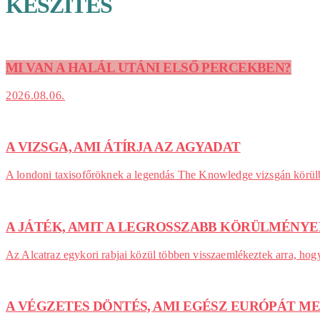
KÉSZÍTÉS
MI VAN A HALÁL UTÁNI ELSŐ PERCEKBEN?
2026.08.06.
A VIZSGA, AMI ÁTÍRJA AZ AGYADAT
A londoni taxisofőröknek a legendás The Knowledge vizsgán körülbel
A JÁTÉK, AMIT A LEGROSSZABB KÖRÜLMÉNY
Az Alcatraz egykori rabjai közül többen visszaemlékeztek arra, ho
A VÉGZETES DÖNTÉS, AMI EGÉSZ EURÓPÁT 