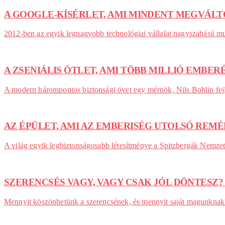
A GOOGLE-KÍSÉRLET, AMI MINDENT MEGVÁL
2012-ben az egyik legnagyobb technológiai vállalat nagyszabású mun
A ZSENIÁLIS ÖTLET, AMI TÖBB MILLIÓ EMBE
A modern hárompontos biztonsági övet egy mérnök, Nils Bohlin fejle
AZ ÉPÜLET, AMI AZ EMBERISÉG UTOLSÓ REMÉ
A világ egyik legbiztonságosabb létesítménye a Spitzbergák Nemze
SZERENCSÉS VAGY, VAGY CSAK JÓL DÖNTESZ
Mennyit köszönhetünk a szerencsének, és mennyit saját magunknak? 