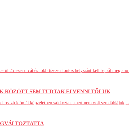
ül 25 ezer utcát és több tízezer fontos helyszínt kell fejből megtanu
EK KÖZÖTT SEM TUDTAK ELVENNI TŐLÜK
gy hosszú időn át képzeletben sakkoztak, mert nem volt sem táblájuk,
MEGVÁLTOZTATTA