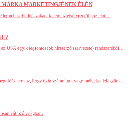
OS MÁRKA MARKETINGJÉNEK ÉLÉN
rje legnehezebb időszakának nem az első vezetői pozíciót…
SE?
ég, az USA egyik legfontosabb hírszerző szervezete) rendszeréből…
di megoldás nem az, hogy tízig számolunk vagy mélyeket lélegzünk…
osan változó világban.