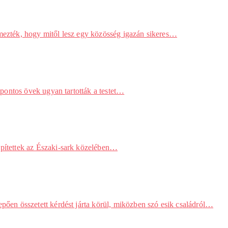
emezték, hogy mitől lesz egy közösség igazán sikeres…
pontos övek ugyan tartották a testet…
pítettek az Északi-sark közelében…
ően összetett kérdést járta körül, miközben szó esik családról…