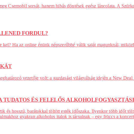
 meg Csernobil sorsát, hanem hibás döntések egész láncolata. A Szürk
ELLENED FORDUL?
etre kel? Ha az online énünk népszerűbbé válik saját magunknál, miközb
IKÁT
atározó vezetője volt: a gazdasági világválság idején a New Deal re
K A TUDATOS ÉS FELELŐS ALKOHOLFOGYASZTÁS
rtik és hosszú, barátokkal töltött esték időszaka. Ilyenkor több időt 
akhoz gyakran alkoholos italok is társulnak – egy fröccs a koncert e