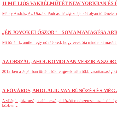
11 MILLIÓS VAKBÉLMŰTÉT NEW YORKBAN ÉS
Mátay András, Az Utazási Podcast házigazdája két olyan történetet
„ÉN JÖVÖK ELŐSZÖR” – SOMA MAMAGÉSA ARR
Mi történik, amikor egy nő ráébred, hogy évek óta mindenki másért 
AZ ORSZÁG, AHOL KOMOLYAN VESZIK A SZOR
2012-ben a Japánban történt földrengések után több vasúttársaság 
A FŐVÁROS, AHOL ALIG VAN BŰNÖZÉS ÉS MÉG
A világ legbiztonságosabb országai között rendszeresen az első hely
közben…