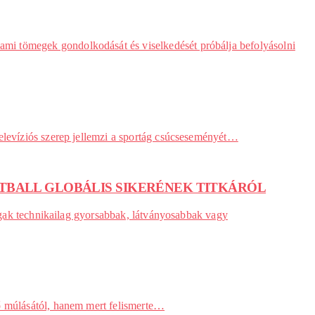
mi tömegek gondolkodását és viselkedését próbálja befolyásolni
televíziós szerep jellemzi a sportág csúcseseményét…
UTBALL GLOBÁLIS SIKERÉNEK TITKÁRÓL
tágak technikailag gyorsabbak, látványosabbak vagy
dő múlásától, hanem mert felismerte…