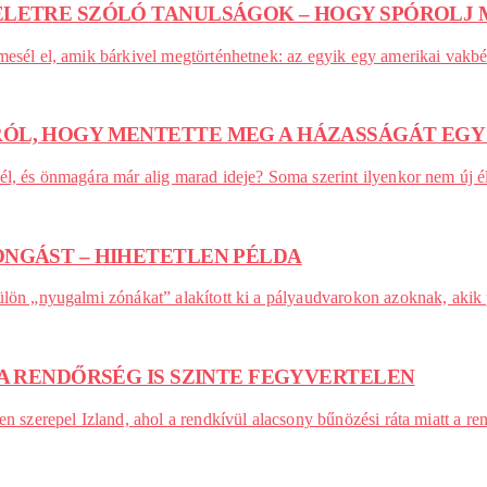
 ÉLETRE SZÓLÓ TANULSÁGOK – HOGY SPÓROLJ
 mesél el, amik bárkivel megtörténhetnek: az egyik egy amerikai vak
ÓL, HOGY MENTETTE MEG A HÁZASSÁGÁT EGY
él, és önmagára már alig marad ideje? Soma szerint ilyenkor nem új é
ONGÁST – HIHETETLEN PÉLDA
külön „nyugalmi zónákat” alakított ki a pályaudvarokon azoknak, aki
 A RENDŐRSÉG IS SZINTE FEGYVERTELEN
en szerepel Izland, ahol a rendkívül alacsony bűnözési ráta miatt a r