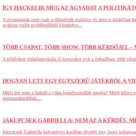
ÍGY HACKELIK MEG AZ AGYADAT A POLITIKÁ
A propaganda nem csak a diktatúrák eszköze, és nem is kizárólag 
gyakran valós problémákból kiindulva…
TÖBB CSAPAT, TÖBB SHOW, TÖBB KÉRDŐJEL – 
A kibővített világbajnokság új korszakot nyit a futballban: több r
HOGYAN LETT EGY EGYSZERŰ JÁTÉKBÓL A VI
Miért lett pont a futball a világ legnépszerűbb sportja? Miért képe
pontgazdagabbak…
JAKUPCSEK GABRIELLA: NEM AZ A KÉRDÉS, 
Jakupcsek Gabriella hatvanéves korában döntött úgy, hogy tudatosan