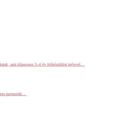
lniuk, ami átlagosan 3–4 év felkészülést igényel…
 sem partnerük…