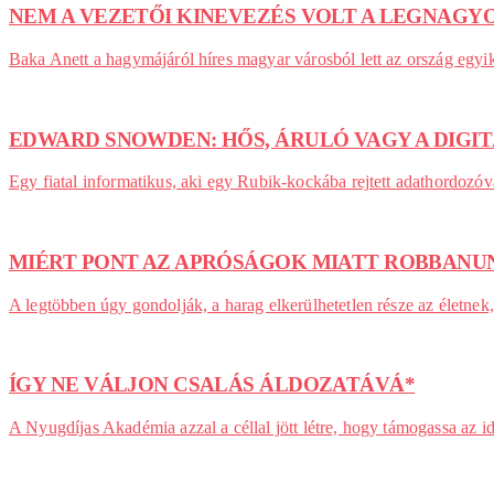
NEM A VEZETŐI KINEVEZÉS VOLT A LEGNAGY
Baka Anett a hagymájáról híres magyar városból lett az ország egyi
EDWARD SNOWDEN: HŐS, ÁRULÓ VAGY A DIG
Egy fiatal informatikus, aki egy Rubik-kockába rejtett adathordozó
MIÉRT PONT AZ APRÓSÁGOK MIATT ROBBANUN
A legtöbben úgy gondolják, a harag elkerülhetetlen része az életne
ÍGY NE VÁLJON CSALÁS ÁLDOZATÁVÁ*
A Nyugdíjas Akadémia azzal a céllal jött létre, hogy támogassa az