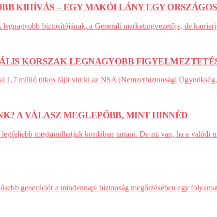
OBB KIHÍVÁS – EGY MAKÓI LÁNY EGY ORSZÁG
k legnagyobb biztosítójának, a Generali marketingvezetője, de karrie
ITÁLIS KORSZAK LEGNAGYOBB FIGYELMEZTETÉ
val 1,7 millió titkos fájlt vitt ki az NSA (Nemzetbiztonsági Ügynöks
K? A VÁLASZ MEGLEPŐBB, MINT HINNÉD
k, legfeljebb megtanulhatjuk kordában tartani. De mi van, ha a való
 idősebb generációt a mindennapi biztonság megőrzésében egy folyamat