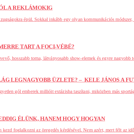
TÓL A REKLÁMOKIG
hazugságokra épül. Sokkal inkább egy olyan kommunikációs módszer, a
MERRE TART A FOCI-VÉBÉ?
észtvevő, hosszabb torna, látványosabb show-elemek és egyre nagyobb 
LÁG LEGNAGYOBB ÜZLETE? – KELE JÁNOS A F
s egyetlen gól emberek millióit extázisba taszítani, miközben más spor
MEDDIG ÉLÜNK, HANEM HOGY HOGYAN
 kezd foglalkozni az öregedés kérdésével. Nem azért, mert félt az i