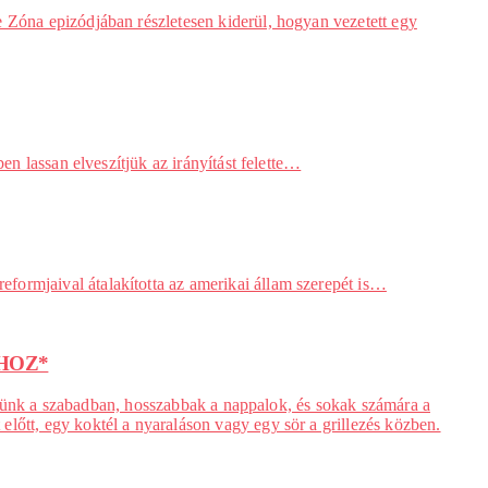
e Zóna epizódjában részletesen kiderül, hogyan vezetett egy
en lassan elveszítjük az irányítást felette…
formjaival átalakította az amerikai állam szerepét is…
HOZ*
töltünk a szabadban, hosszabbak a nappalok, és sokak számára a
lőtt, egy koktél a nyaraláson vagy egy sör a grillezés közben.