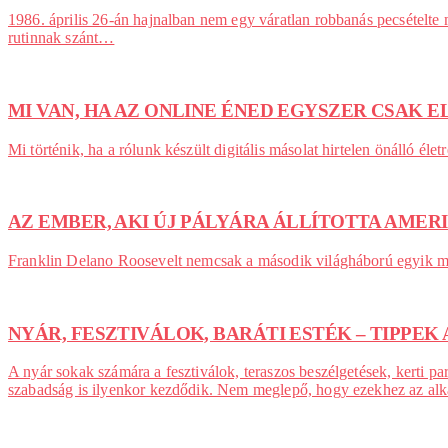
1986. április 26-án hajnalban nem egy váratlan robbanás pecsételte
rutinnak szánt…
MI VAN, HA AZ ONLINE ÉNED EGYSZER CSAK 
Mi történik, ha a rólunk készült digitális másolat hirtelen önálló él
AZ EMBER, AKI ÚJ PÁLYÁRA ÁLLÍTOTTA AMER
Franklin Delano Roosevelt nemcsak a második világháború egyik megh
NYÁR, FESZTIVÁLOK, BARÁTI ESTÉK – TIPPE
A nyár sokak számára a fesztiválok, teraszos beszélgetések, kerti pa
szabadság is ilyenkor kezdődik. Nem meglepő, hogy ezekhez az alkalm