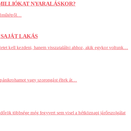
 MILLIÓKAT NYARALÁSKOR?
bélműtétről…
 SAJÁT LAKÁS
letet kell kezdeni, hanem visszatalálni ahhoz, akik egykor voltunk…
k pánikrohamot vagy szorongást éltek át…
endőrök többsége még fegyvert sem visel a hétköznapi járőrszolgálat