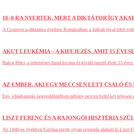
18–0-RA NYERTEK, MERT A DIKTÁTOR ÍGY AK
A Ceaușescu-diktatúra éveiben Romániában a futball jóval több volt 
AKUT LEUKÉMIA – A KIFEJEZÉS, AMIT 15 ÉVE
Balog Péter, a tehetséges fiatal focista és kiváló tanuló élete 15 
AZ EMBER, AKI EGY MECCSEN LETT CSALÓ ÉS
Egy világbajnoki negyeddöntőben néhány percen belül két teljesen e
LISZT FERENC ÉS A RAJONGÓI HISZTÉRIA SZÜ
Az 1840-es években Európa-szerte olyan rajongás alakult ki Liszt Fe