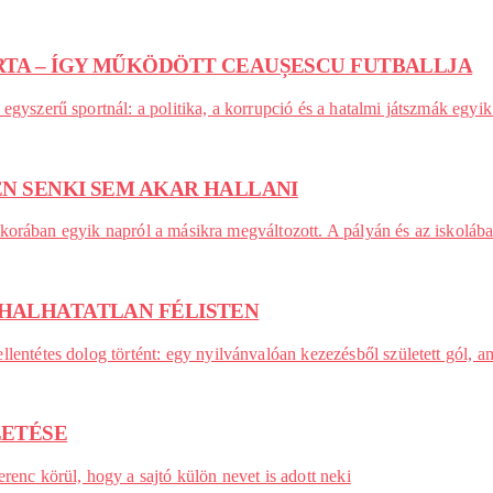
ARTA – ÍGY MŰKÖDÖTT CEAUȘESCU FUTBALLJA
egyszerű sportnál: a politika, a korrupció és a hatalmi játszmák egy
SEN SENKI SEM AKAR HALLANI
éves korában egyik napról a másikra megváltozott. A pályán és az isko
 HALHATATLAN FÉLISTEN
llentétes dolog történt: egy nyilvánvalóan kezezésből született gól, 
LETÉSE
renc körül, hogy a sajtó külön nevet is adott neki