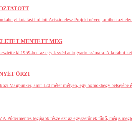
TOZTATOTT
kahelyi kutatást indított Arisztotelész Projekt néven, amiben azt el
RÉLETET MENTETT MEG
sztette ki 1959-ben az egyik svéd autógyártó számára. A korábbi két
NYÉT ŐRZI
tközi Magbunker, amit 120 méter mélyen, egy homokhegy belsejébe é
?
A Púdermentes legújabb része ezt az egyszerűnek tűnő, mégis meglep