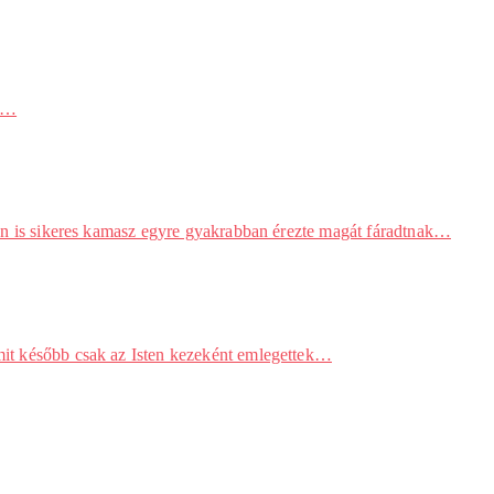
ik…
lában is sikeres kamasz egyre gyakrabban érezte magát fáradtnak…
amit később csak az Isten kezeként emlegettek…