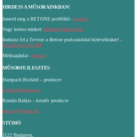
HIRDESS A MŰSORAINKBAN!
Ismerd meg a BETONE portfóliót -
kattints
Vagy keress minket:
hirdetes@betone.hu
Iratkozz fel a
Tervezz a Betone podcastokkal
hírlevelünkre! -
FELIRATKOZOM
Médiaajánlat -
kattints
MŰSORFEJLESZTÉS
Hampuch Richárd – producer
richard@betone.hu
Román Balázs – kreatív producer
balazs@betone.hu
STÚDIÓ
1122 Budapest,