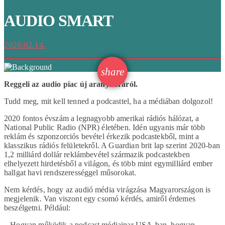
AUDIO SMART
2020.02.14.
email
share
Reggeli az audio piac új aranykoráról.
Tudd meg, mit kell tenned a podcasttel, ha a médiában dolgozol!
2020 fontos évszám a legnagyobb amerikai rádiós hálózat, a
National Public Radio (NPR) életében. Idén ugyanis már több
reklám és szponzorciós bevétel érkezik podcastekből, mint a
klasszikus rádiós felületekről. A Guardian brit lap szerint 2020-ban
1,2 milliárd dollár reklámbevétel származik podcastekben
elhelyezett hirdetésből a világon, és több mint egymilliárd ember
hallgat havi rendszerességgel műsorokat.
Nem kérdés, hogy az audió média virágzása Magyarországon is
megjelenik. Van viszont egy csomó kérdés, amiről érdemes
beszélgetni. Például:
– Hogyan működik a podcast médiaipar USA-ban, hogyan