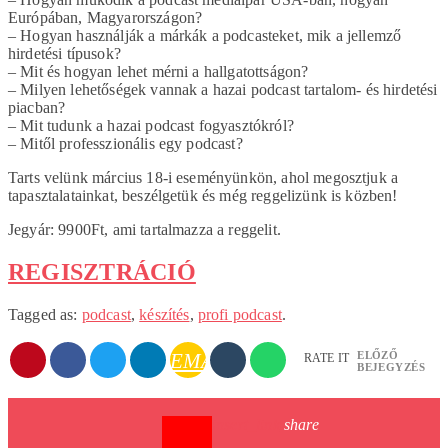
Európában, Magyarországon?
– Hogyan használják a márkák a podcasteket, mik a jellemző
hirdetési típusok?
– Mit és hogyan lehet mérni a hallgatottságon?
– Milyen lehetőségek vannak a hazai podcast tartalom- és hirdetési
piacban?
– Mit tudunk a hazai podcast fogyasztókról?
– Mitől professzionális egy podcast?
Tarts velünk március 18-i eseményünkön, ahol megosztjuk a
tapasztalatainkat, beszélgetük és még reggelizünk is közben!
Jegyár: 9900Ft, ami tartalmazza a reggelit.
REGISZTRÁCIÓ
Tagged as:
podcast
,
készítés
,
profi podcast
.
ELŐZŐ
EMAIL
RATE IT
BEJEGYZÉS
insert_link
share