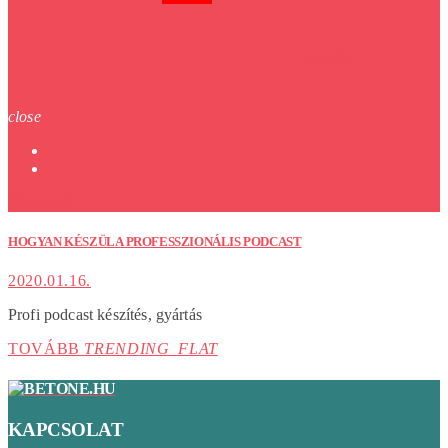
EMAIL
close
CÍMLAP
HOGYAN KÉSZÜL A PROFESSZIONÁLIS PODCAST
2020.01.16.
Profi podcast készítés, gyártás
TOVÁBB
TRENDING_FLAT
KAPCSOLAT