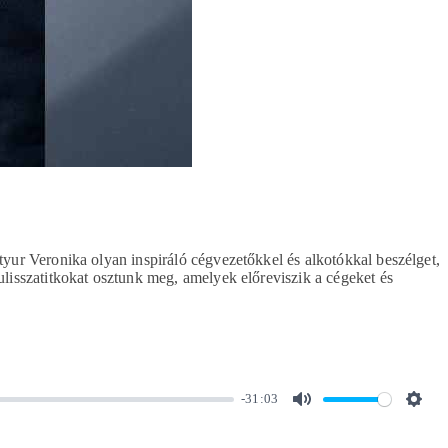
styur Veronika olyan inspiráló cégvezetőkkel és alkotókkal beszélget,
kulisszatitkokat osztunk meg, amelyek előreviszik a cégeket és
-31:03
MUTE
SET