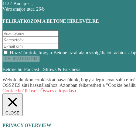
1122 Budapest,
Városmajor utca 26/b
FELIRATKOZOM A BETONE HÍRLEVÉLRE
Hozzájárulok, hogy a Betone az általam szolgáltatott adatok ala
Betone.hu Podcast - Shows & Business
Weboldalunkon cookie-kat használunk, hogy a legrelevánsabb élményt
ÖSSZES süti használatához. Azonban felkeresheti a "Cookie beállítá
Cookie beállítások
Összes elfogadása
CLOSE
PRIVACY OVERVIEW