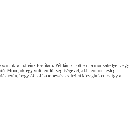
hasznunkra tudnánk fordítani. Például a boltban, a munkahelyen, egy
tható. Mondjuk egy volt rendőr segítségével, aki nem mellesleg
alás terén, hogy ők jobbá tehessék az üzleti közegünket, és így a