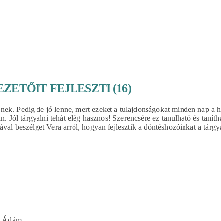
ETŐIT FEJLESZTI (16)
nek. Pedig de jó lenne, mert ezeket a tulajdonságokat minden nap a 
an. Jól tárgyalni tehát elég hasznos! Szerencsére ez tanulható és taní
ával beszélget Vera arról, hogyan fejlesztik a döntéshozóinkat a tárgy
a Ádám.