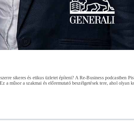
szerre sikeres és etikus üzletet építeni? A Re-Business podcastben Pi
. Ez a műsor a szakmai és előremutató beszélgetések tere, ahol olyan 