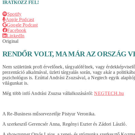
IRATKOZZ FEL!
Spotify
Apple Podcast
Google Podcast
Facebook
LinkedIn
Original
RENDŐR VOLT, MA MÁR AZ ORSZÁG VEZ
Nem születünk profi érvelőnek, tárgyalófélnek, vagy érdekképviselő
prezentáció alkalmával, üzleti tárgyalás során, vagy akár a politikáb
pszichológus is. Ezúttal Andrási Zsuzsával, a Negtech egyik alapítój
világunkat is.
Még több infó Andrási Zsuzsa vállalkozásáról:
NEGTECH.hu
A Re-Business műsorvezetője Pistyur Veronika.
A szerkesztő Gerencsér Anna, Regényi Eszter és Zádori László.
A showrunner Orsós Lajos, a zenei- és utómunka szerkesztő Kozm