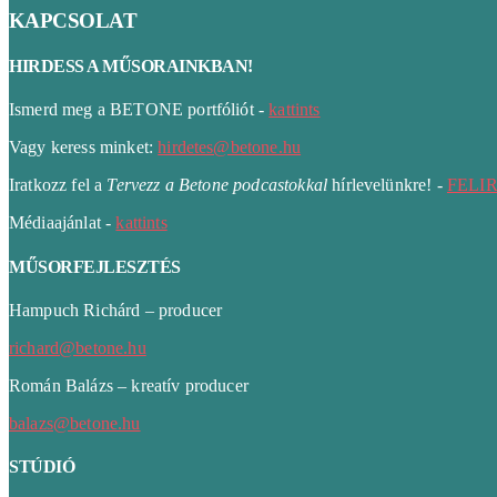
KAPCSOLAT
HIRDESS A MŰSORAINKBAN!
Ismerd meg a BETONE portfóliót -
kattints
Vagy keress minket:
hirdetes@betone.hu
Iratkozz fel a
Tervezz a Betone podcastokkal
hírlevelünkre! -
FELI
Médiaajánlat -
kattints
MŰSORFEJLESZTÉS
Hampuch Richárd – producer
richard@betone.hu
Román Balázs – kreatív producer
balazs@betone.hu
STÚDIÓ