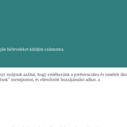
pján hírleveleket küldjön számomra.
 nyújtsuk azáltal, hogy emlékezünk a preferenciáira és ismételt lát
sok" menüpontot, és ellenőrzött hozzájárulást adhat. a