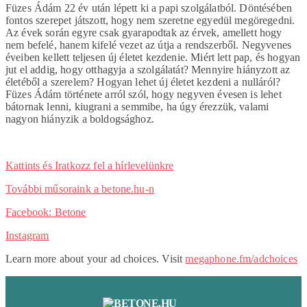
Füzes Ádám 22 év után lépett ki a papi szolgálatból. Döntésében
fontos szerepet játszott, hogy nem szeretne egyedül megöregedni.
Az évek során egyre csak gyarapodtak az érvek, amellett hogy
nem befelé, hanem kifelé vezet az útja a rendszerből. Negyvenes
éveiben kellett teljesen új életet kezdenie. Miért lett pap, és hogyan
jut el addig, hogy otthagyja a szolgálatát? Mennyire hiányzott az
életéből a szerelem? Hogyan lehet új életet kezdeni a nulláról?
Füzes Ádám története arról szól, hogy negyven évesen is lehet
bátornak lenni, kiugrani a semmibe, ha úgy érezzük, valami
nagyon hiányzik a boldogsághoz.
Kattints és Iratkozz fel a hírlevelünkre
További műsoraink a betone.hu-n
Facebook: Betone
Instagram
Learn more about your ad choices. Visit
megaphone.fm/adchoices