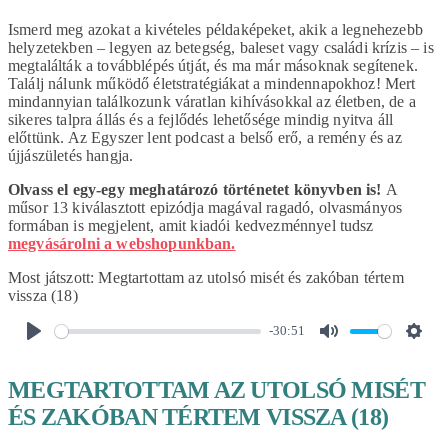
Ismerd meg azokat a kivételes példaképeket, akik a legnehezebb
helyzetekben – legyen az betegség, baleset vagy családi krízis – is
megtalálták a továbblépés útját, és ma már másoknak segítenek.
Találj nálunk működő életstratégiákat a mindennapokhoz! Mert
mindannyian találkozunk váratlan kihívásokkal az életben, de a
sikeres talpra állás és a fejlődés lehetősége mindig nyitva áll
előttünk. Az Egyszer lent podcast a belső erő, a remény és az
újjászületés hangja.
Olvass el egy-egy meghatározó történetet könyvben is!
A
műsor 13 kiválasztott epizódja magával ragadó, olvasmányos
formában is megjelent, amit kiadói kedvezménnyel tudsz
megvásárolni a webshopunkban.
Most játszott:
Megtartottam az utolsó misét és zakóban tértem
vissza (18)
-30:51
PLAY
MUTE
SET
MEGTARTOTTAM AZ UTOLSÓ MISÉT
ÉS ZAKÓBAN TÉRTEM VISSZA (18)