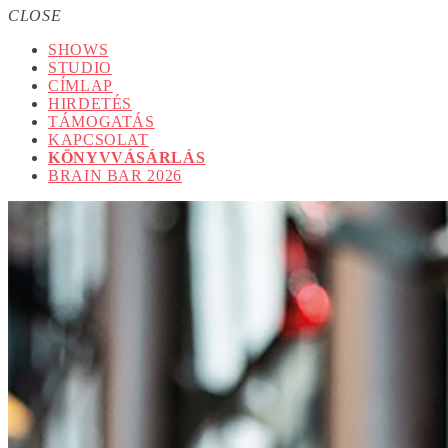
CLOSE
SHOWS
STUDIO
CÍMLAP
HIRDETÉS
TÁMOGATÁS
KAPCSOLAT
KÖNYVVÁSÁRLÁS
BRAIN BAR 2026