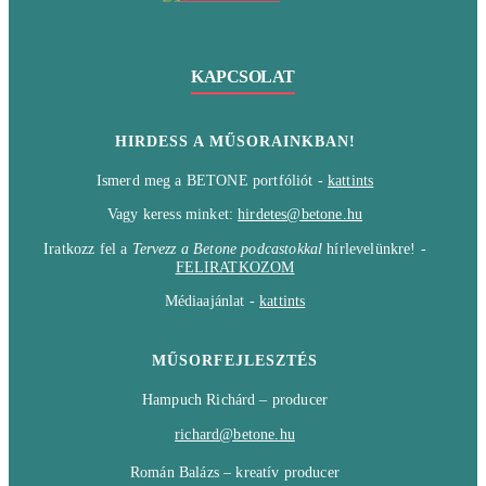
KAPCSOLAT
HIRDESS A MŰSORAINKBAN!
Ismerd meg a BETONE portfóliót -
kattints
Vagy keress minket:
hirdetes@betone.hu
Iratkozz fel a
Tervezz a Betone podcastokkal
hírlevelünkre! -
FELIRATKOZOM
Médiaajánlat -
kattints
MŰSORFEJLESZTÉS
Hampuch Richárd – producer
richard@betone.hu
Román Balázs – kreatív producer