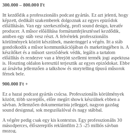
300.000 – 800.000 Ft
Itt kezdődik a professzionális podcast gyártás. Ez azt jelenti, hogy
képzett, dedikált szakemberek dolgoznak az egyes epizódok
előállításán. Van egy szerkesztőség, profi sound design, kreatív
producer. A műsor előállítása formátumfejlesztéssel kezdődik,
amiben egy stáb vesz részt. A felvételek professzionális
körülmények között készülnek, masteringgel a végén. Itt a stáb
gondolkodik a műsor kommunikációjában és marketingjében is. A
készítőket és a műsort szerződések védik, legális a tartalom
előállítás és rendezve van a létrejött szellemi termék jogi aspektusa
is. Hoszting oldalon keresztül terjesztik az egyes epizódokat. Ebbe
az ársávba jellemzően a talkshow és storytelling típusú műsorok
férnek bele.
900.000 Ft +
Ez a hazai podcast gyártás csúcsa. Professzionális körülmények
között, több szereplős, előre megírt showk készülnek ebben a
sávban. Jellemzően dokumentarista jelleggel, nagyon gazdag
sound designnal, sok megszólalóval és nagy stábbal.
A végére pedig csak egy kis kontextus. Egy professzionális 30
másodperces, élőszereplős reklámfilm 2.5 -25 milliós sávban
mozog.