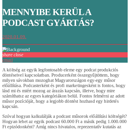
MENNYIBE KERÜL A
PODCAST GYÁRTÁS?
2020.01.09.
share
close
email
A költség az egyik legfontosabb eleme egy podcat produkciós
döntéseivel kapcsolatban. Producerként összegyűjtöttem, hogy
milyen sávokban mozoghat Magyarországon egy-egy műsor
előállítása. Podcasterként és profi marketingesként is fontos, hogy
lásd mi és miért mozog az árazás kapcsán, illetve, hogy mire
számíthatsz az egyes kategóriákon belül. Fontos felmérni az adott
műsor pozícióját, hogy a legjobb döntést hozhasd egy hirdetés
kapcsán.
Szóval hogyan kalkulálják a podcast műsorok előállítási költségét?
Hogyan lehet az egyik podcast 60.000 Ft a másik pedig 1.000.000
Ft epizódonként? Amíg nincs hivatalos, reprezentatív kutatás az