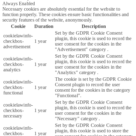
Always Enabled
Necessary cookies are absolutely essential for the website to
function properly. These cookies ensure basic functionalities and
security features of the website, anonymously.
Cookie
Duration
Description
Set by the GDPR Cookie Consent
cookielawinfo-
plugin, this cookie is used to record the
checkbox-
1 year
user consent for the cookies in the
advertisement
"Advertisement" category .
Set by the GDPR Cookie Consent
cookielawinfo-
plugin, this cookie is used to record the
checkbox-
1 year
user consent for the cookies in the
analytics
"Analytics" category .
The cookie is set by the GDPR Cookie
cookielawinfo-
Consent plugin to record the user
checkbox-
1 year
consent for the cookies in the category
functional
"Functional".
Set by the GDPR Cookie Consent
cookielawinfo-
plugin, this cookie is used to record the
checkbox-
1 year
user consent for the cookies in the
necessary
"Necessary" category .
Set by the GDPR Cookie Consent
cookielawinfo-
plugin, this cookie is used to store the
checkbox-
1 year