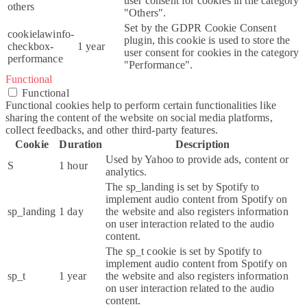
user consent for cookies in the category
others
"Others".
Set by the GDPR Cookie Consent
cookielawinfo-
plugin, this cookie is used to store the
checkbox-
1 year
user consent for cookies in the category
performance
"Performance".
Functional
Functional
Functional cookies help to perform certain functionalities like
sharing the content of the website on social media platforms,
collect feedbacks, and other third-party features.
Cookie
Duration
Description
Used by Yahoo to provide ads, content or
S
1 hour
analytics.
The sp_landing is set by Spotify to
implement audio content from Spotify on
sp_landing
1 day
the website and also registers information
on user interaction related to the audio
content.
The sp_t cookie is set by Spotify to
implement audio content from Spotify on
sp_t
1 year
the website and also registers information
on user interaction related to the audio
content.