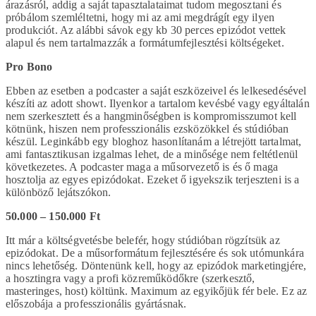
árazásról, addig a saját tapasztalataimat tudom megosztani és
próbálom szemléltetni, hogy mi az ami megdrágít egy ilyen
produkciót. Az alábbi sávok egy kb 30 perces epizódot vettek
alapul és nem tartalmazzák a formátumfejlesztési költségeket.
Pro Bono
Ebben az esetben a podcaster a saját eszközeivel és lelkesedésével
készíti az adott showt. Ilyenkor a tartalom kevésbé vagy egyáltalán
nem szerkesztett és a hangminőségben is kompromisszumot kell
kötnünk, hiszen nem professzionális ezsközökkel és stúdióban
készül. Leginkább egy bloghoz hasonlítanám a létrejött tartalmat,
ami fantasztikusan izgalmas lehet, de a minősége nem feltétlenül
következetes. A podcaster maga a műsorvezető is és ő maga
hosztolja az egyes epizódokat. Ezeket ő igyekszik terjeszteni is a
különböző lejátszókon.
50.000 – 150.000 Ft
Itt már a költségvetésbe belefér, hogy stúdióban rögzítsük az
epizódokat. De a műsorformátum fejlesztésére és sok utómunkára
nincs lehetőség. Döntenünk kell, hogy az epizódok marketingjére,
a hosztingra vagy a profi közreműködőkre (szerkesztő,
masteringes, host) költünk. Maximum az egyikőjük fér bele. Ez az
előszobája a professzionális gyártásnak.