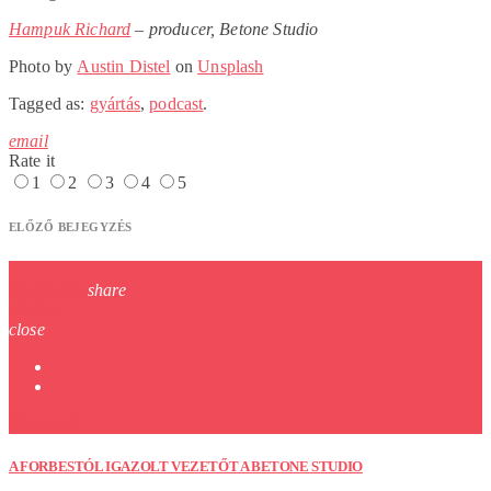
Hampuk Richard
– producer, Betone Studio
Photo by
Austin Distel
on
Unsplash
Tagged as:
gyártás
,
podcast
.
email
Rate it
1
2
3
4
5
ELŐZŐ BEJEGYZÉS
insert_link
share
EMAIL
close
CÍMLAP
A FORBESTÓL IGAZOLT VEZETŐT A BETONE STUDIO