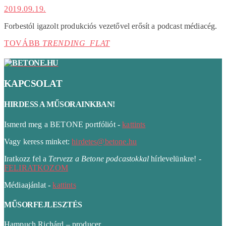
2019.09.19.
Forbestól igazolt produkciós vezetővel erősít a podcast médiacég.
TOVÁBB
TRENDING_FLAT
KAPCSOLAT
HIRDESS A MŰSORAINKBAN!
Ismerd meg a BETONE portfóliót -
kattints
Vagy keress minket:
hirdetes@betone.hu
Iratkozz fel a
Tervezz a Betone podcastokkal
hírlevelünkre! -
FELIRATKOZOM
Médiaajánlat -
kattints
MŰSORFEJLESZTÉS
Hampuch Richárd – producer