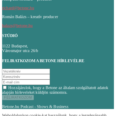
richard@betone.hu
Román Balázs – kreatív producer
balazs@betone.hu
STÚDIÓ
1122 Budapest,
Városmajor utca 26/b
FELIRATKOZOM A BETONE HÍRLEVÉLRE
Hozzájárulok, hogy a Betone az általam szolgáltatott adatok
alapján hírleveleket küldjön számomra.
Betone.hu Podcast - Shows & Business
Weboldalunkon cookie-kat használunk, hogy a legrelevánsabb