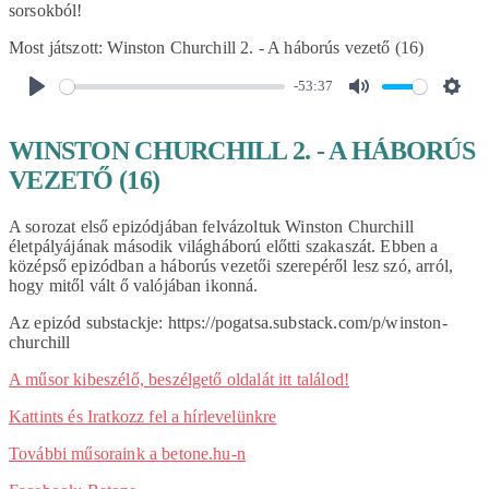
sorsokból!
Most játszott:
Winston Churchill 2. - A háborús vezető (16)
-53:37
PLAY
MUTE
SET
WINSTON CHURCHILL 2. - A HÁBORÚS
VEZETŐ (16)
A sorozat első epizódjában felvázoltuk Winston Churchill
életpályájának második világháború előtti szakaszát. Ebben a
középső epizódban a háborús vezetői szerepéről lesz szó, arról,
hogy mitől vált ő valójában ikonná.
Az epizód substackje: https://pogatsa.substack.com/p/winston-
churchill
A műsor kibeszélő, beszélgető oldalát itt találod!
Kattints és Iratkozz fel a hírlevelünkre
További műsoraink a betone.hu-n