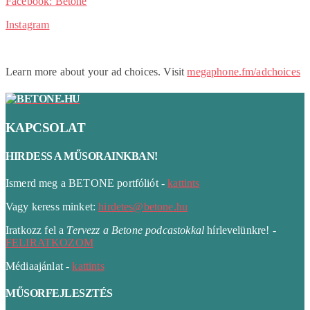
Facebook: Betone
Instagram
Learn more about your ad choices. Visit
megaphone.fm/adchoices
KAPCSOLAT
HIRDESS A MŰSORAINKBAN!
Ismerd meg a BETONE portfóliót -
kattints
Vagy keress minket:
hirdetes@betone.hu
Iratkozz fel a
Tervezz a Betone podcastokkal
hírlevelünkre! -
FELIRATKOZOM
Médiaajánlat -
kattints
MŰSORFEJLESZTÉS