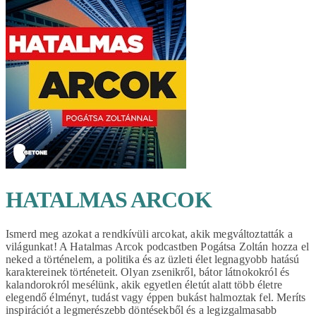
HATALMAS ARCOK
Ismerd meg azokat a rendkívüli arcokat, akik megváltoztatták a
világunkat! A Hatalmas Arcok podcastben Pogátsa Zoltán hozza el
neked a történelem, a politika és az üzleti élet legnagyobb hatású
karaktereinek történeteit. Olyan zsenikről, bátor látnokokról és
kalandorokról mesélünk, akik egyetlen életút alatt több életre
elegendő élményt, tudást vagy éppen bukást halmoztak fel. Meríts
inspirációt a legmerészebb döntésekből és a legizgalmasabb