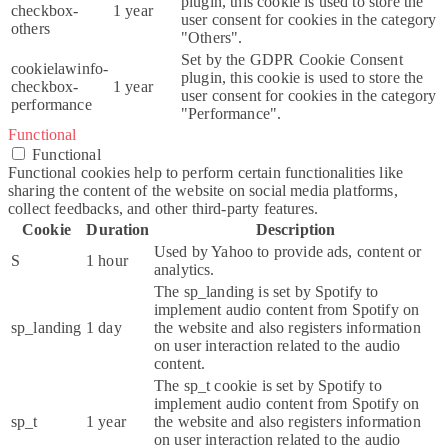
plugin, this cookie is used to store the
checkbox-
1 year
user consent for cookies in the category
others
"Others".
Set by the GDPR Cookie Consent
cookielawinfo-
plugin, this cookie is used to store the
checkbox-
1 year
user consent for cookies in the category
performance
"Performance".
Functional
Functional
Functional cookies help to perform certain functionalities like
sharing the content of the website on social media platforms,
collect feedbacks, and other third-party features.
Cookie
Duration
Description
Used by Yahoo to provide ads, content or
S
1 hour
analytics.
The sp_landing is set by Spotify to
implement audio content from Spotify on
sp_landing
1 day
the website and also registers information
on user interaction related to the audio
content.
The sp_t cookie is set by Spotify to
implement audio content from Spotify on
sp_t
1 year
the website and also registers information
on user interaction related to the audio