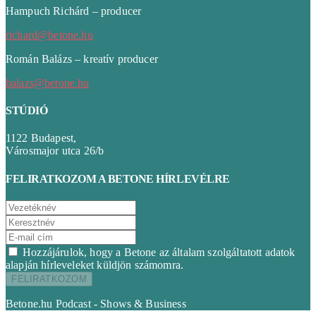
Hampuch Richárd – producer
richard@betone.hu
Román Balázs – kreatív producer
balazs@betone.hu
STÚDIÓ
1122 Budapest,
Városmajor utca 26/b
FELIRATKOZOM A BETONE HÍRLEVÉLRE
Hozzájárulok, hogy a Betone az általam szolgáltatott adatok
alapján hírleveleket küldjön számomra.
Betone.hu Podcast - Shows & Business