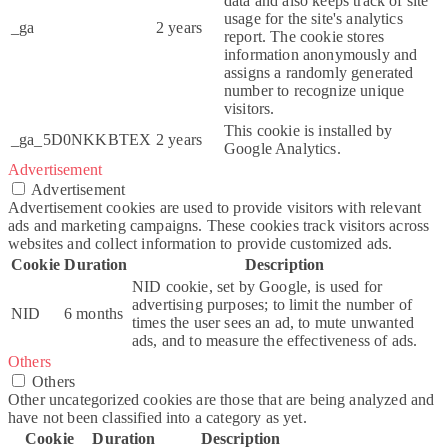
data and also keeps track of site
usage for the site's analytics
_ga
2 years
report. The cookie stores
information anonymously and
assigns a randomly generated
number to recognize unique
visitors.
This cookie is installed by
_ga_5D0NKKBTEX
2 years
Google Analytics.
Advertisement
Advertisement
Advertisement cookies are used to provide visitors with relevant
ads and marketing campaigns. These cookies track visitors across
websites and collect information to provide customized ads.
Cookie
Duration
Description
NID cookie, set by Google, is used for
advertising purposes; to limit the number of
NID
6 months
times the user sees an ad, to mute unwanted
ads, and to measure the effectiveness of ads.
Others
Others
Other uncategorized cookies are those that are being analyzed and
have not been classified into a category as yet.
Cookie
Duration
Description