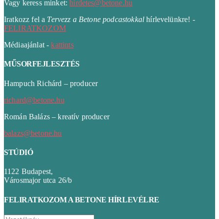
Vagy keress minket:
hirdetes@betone.hu
Iratkozz fel a
Tervezz a Betone podcastokkal
hírlevelünkre! -
FELIRATKOZOM
Médiaajánlat -
kattints
MŰSORFEJLESZTÉS
Hampuch Richárd – producer
richard@betone.hu
Román Balázs – kreatív producer
balazs@betone.hu
STÚDIÓ
1122 Budapest,
Városmajor utca 26/b
FELIRATKOZOM A BETONE HÍRLEVÉLRE