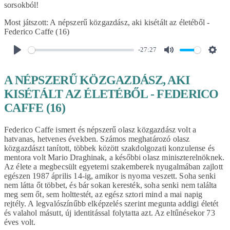
sorsokból!
Most játszott:
A népszerű közgazdász, aki kisétált az életéből -
Federico Caffe (16)
-27:27
PLAY
MUTE
SET
A NÉPSZERŰ KÖZGAZDÁSZ, AKI
KISÉTÁLT AZ ÉLETÉBŐL - FEDERICO
CAFFE (16)
Federico Caffe ismert és népszerű olasz közgazdász volt a
hatvanas, hetvenes években. Számos meghatározó olasz
közgazdászt tanított, többek között szakdolgozati konzulense és
mentora volt Mario Draghinak, a későbbi olasz miniszterelnöknek.
Az élete a megbecsült egyetemi szakemberek nyugalmában zajlott
egészen 1987 április 14-ig, amikor is nyoma veszett. Soha senki
nem látta őt többet, és bár sokan keresték, soha senki nem találta
meg sem őt, sem holttestét, az egész sztori mind a mai napig
rejtély. A legvalószínűbb elképzelés szerint megunta addigi életét
és valahol másutt, új identitással folytatta azt. Az eltűnésekor 73
éves volt.