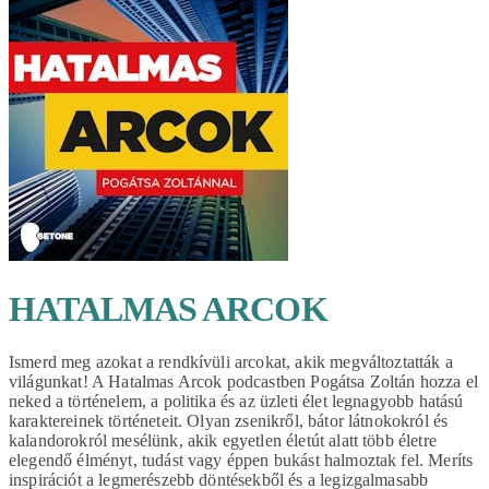
HATALMAS ARCOK
Ismerd meg azokat a rendkívüli arcokat, akik megváltoztatták a
világunkat! A Hatalmas Arcok podcastben Pogátsa Zoltán hozza el
neked a történelem, a politika és az üzleti élet legnagyobb hatású
karaktereinek történeteit. Olyan zsenikről, bátor látnokokról és
kalandorokról mesélünk, akik egyetlen életút alatt több életre
elegendő élményt, tudást vagy éppen bukást halmoztak fel. Meríts
inspirációt a legmerészebb döntésekből és a legizgalmasabb