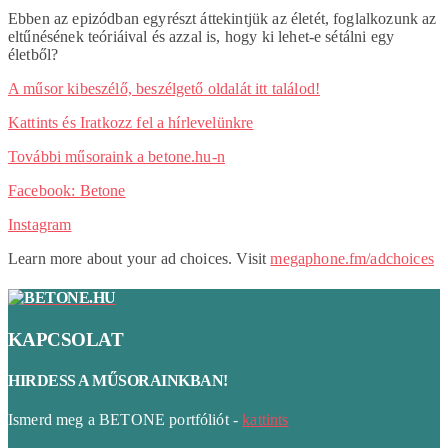
Ebben az epizódban egyrészt áttekintjük az életét, foglalkozunk az
eltűnésének teóriáival és azzal is, hogy ki lehet-e sétálni egy
életből?
A műsor kibeszélő, beszélgető oldalát itt találod!
Kattints és Iratkozz fel a hírlevelünkre
További műsoraink a betone.hu-n
Facebook: Betone
Instagram
Learn more about your ad choices. Visit
megaphone.fm/adchoices
KAPCSOLAT
HIRDESS A MŰSORAINKBAN!
Ismerd meg a BETONE portfóliót -
kattints