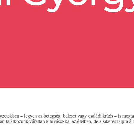
zetekben – legyen az betegség, baleset vagy családi krízis – is megta
alálkozunk váratlan kihívásokkal az életben, de a sikeres talpra állá