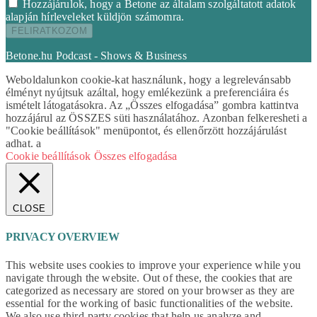
Hozzájárulok, hogy a Betone az általam szolgáltatott adatok
alapján hírleveleket küldjön számomra.
Betone.hu Podcast - Shows & Business
Weboldalunkon cookie-kat használunk, hogy a legrelevánsabb
élményt nyújtsuk azáltal, hogy emlékezünk a preferenciáira és
ismételt látogatásokra. Az „Összes elfogadása” gombra kattintva
hozzájárul az ÖSSZES süti használatához. Azonban felkeresheti a
"Cookie beállítások" menüpontot, és ellenőrzött hozzájárulást
adhat. a
Cookie beállítások
Összes elfogadása
CLOSE
PRIVACY OVERVIEW
This website uses cookies to improve your experience while you
navigate through the website. Out of these, the cookies that are
categorized as necessary are stored on your browser as they are
essential for the working of basic functionalities of the website.
We also use third-party cookies that help us analyze and