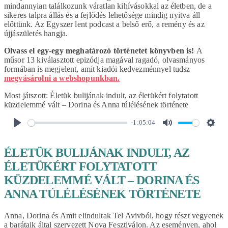
mindannyian találkozunk váratlan kihívásokkal az életben, de a
sikeres talpra állás és a fejlődés lehetősége mindig nyitva áll
előttünk. Az Egyszer lent podcast a belső erő, a remény és az
újjászületés hangja.
Olvass el egy-egy meghatározó történetet könyvben is!
A
műsor 13 kiválasztott epizódja magával ragadó, olvasmányos
formában is megjelent, amit kiadói kedvezménnyel tudsz
megvásárolni a webshopunkban.
Most játszott:
Életük bulijának indult, az életükért folytatott
küzdelemmé vált – Dorina és Anna túlélésének története
-1:05:04
PLAY
MUTE
SET
ÉLETÜK BULIJÁNAK INDULT, AZ
ÉLETÜKÉRT FOLYTATOTT
KÜZDELEMMÉ VÁLT – DORINA ÉS
ANNA TÚLÉLÉSÉNEK TÖRTÉNETE
Anna, Dorina és Amit elindultak Tel Avivból, hogy részt vegyenek
a barátaik által szervezett Nova Fesztiválon. Az eseményen, ahol