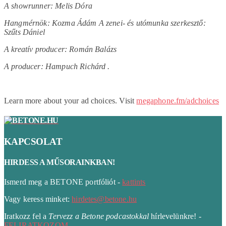
A showrunner: Melis Dóra
Hangmérnök: Kozma Ádám A zenei- és utómunka szerkesztő:
Szűts Dániel
A kreatív producer: Román Balázs
A producer: Hampuch Richárd .
Learn more about your ad choices. Visit
megaphone.fm/adchoices
KAPCSOLAT
HIRDESS A MŰSORAINKBAN!
Ismerd meg a BETONE portfóliót -
kattints
Vagy keress minket:
hirdetes@betone.hu
Iratkozz fel a
Tervezz a Betone podcastokkal
hírlevelünkre! -
FELIRATKOZOM