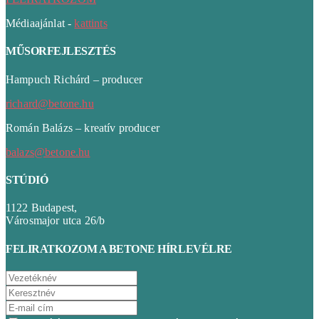
Médiaajánlat -
kattints
MŰSORFEJLESZTÉS
Hampuch Richárd – producer
richard@betone.hu
Román Balázs – kreatív producer
balazs@betone.hu
STÚDIÓ
1122 Budapest,
Városmajor utca 26/b
FELIRATKOZOM A BETONE HÍRLEVÉLRE