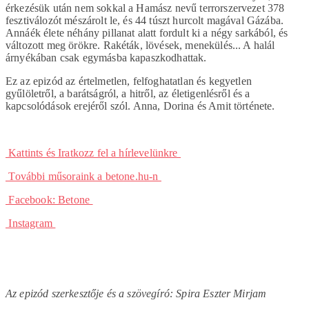
érkezésük után nem sokkal a Hamász nevű terrorszervezet 378
fesztiválozót mészárolt le, és 44 túszt hurcolt magával Gázába.
Annáék élete néhány pillanat alatt fordult ki a négy sarkából, és
változott meg örökre. Rakéták, lövések, menekülés... A halál
árnyékában csak egymásba kapaszkodhattak.
Ez az epizód az értelmetlen, felfoghatatlan és kegyetlen
gyűlöletről, a barátságról, a hitről, az életigenlésről és a
kapcsolódások erejéről szól. Anna, Dorina és Amit története.
⁠⁠⁠⁠⁠⁠⁠⁠⁠⁠⁠⁠⁠⁠⁠⁠⁠⁠⁠⁠⁠⁠⁠⁠⁠⁠ Kattints és Iratkozz fel a hírlevelünkre⁠⁠⁠⁠⁠⁠⁠⁠⁠⁠⁠⁠⁠⁠⁠⁠⁠⁠⁠⁠⁠⁠⁠⁠⁠⁠⁠⁠
⁠⁠⁠⁠⁠⁠⁠⁠⁠⁠⁠⁠⁠⁠⁠⁠⁠⁠⁠⁠⁠⁠⁠⁠⁠⁠⁠⁠További műsoraink a betone.hu-n⁠⁠⁠⁠⁠⁠⁠⁠⁠⁠⁠⁠⁠⁠⁠⁠⁠⁠⁠⁠⁠⁠⁠⁠⁠⁠⁠⁠
⁠⁠⁠⁠⁠⁠⁠⁠⁠⁠⁠⁠⁠⁠⁠⁠⁠⁠⁠⁠⁠⁠⁠⁠⁠⁠⁠⁠Facebook: Betone⁠⁠⁠⁠⁠⁠⁠⁠⁠⁠⁠⁠⁠⁠⁠⁠⁠⁠⁠⁠⁠⁠⁠⁠⁠⁠⁠⁠
⁠⁠⁠⁠⁠⁠⁠⁠⁠⁠⁠⁠⁠⁠⁠⁠⁠⁠⁠⁠⁠⁠⁠⁠⁠⁠⁠⁠Instagram⁠⁠⁠⁠⁠⁠⁠⁠⁠⁠⁠⁠⁠⁠⁠⁠⁠⁠⁠⁠⁠⁠⁠⁠⁠⁠⁠⁠
Az epizód szerkesztője és a szövegíró: Spira Eszter Mirjam