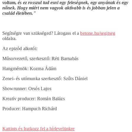
voltam, és ez rosszul tud esni egy feleségnek, egy anyának és egy
nőnek. Hogy miért nem vagyok aktívabb is és jobban jelen a
család életében."
Segítségre van szükséged? Látogass el a
betone.hu/segitseg
oldalra.
Az epizód alkotói:
Műsorvezető, szerkesztő: Réti Barnabás
Hangmérnök: Kozma Ádám
Zenei- és utómunka szerkesztő: Szűts Dániel
Showrunner: Orsós Lajos
Kreatív producer: Román Balázs
Producer: Hampuch Richárd
Kattints és Iratkozz fel a hírlevelünkre