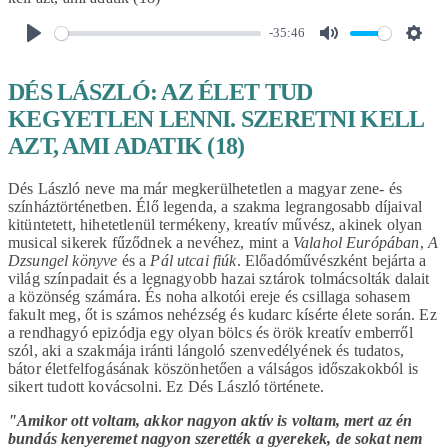
-35:46
PLAY
MUTE
SET
DÉS LÁSZLÓ: AZ ÉLET TUD
KEGYETLEN LENNI. SZERETNI KELL
AZT, AMI ADATIK (18)
Dés László neve ma már megkerülhetetlen a magyar zene- és
színháztörténetben. Élő legenda, a szakma legrangosabb díjaival
kitüntetett, hihetetlenül termékeny, kreatív művész, akinek olyan
musical sikerek fűződnek a nevéhez, mint a
Valahol Európában
,
A
Dzsungel könyve
és a
Pál utcai fiúk
. Előadóművészként bejárta a
világ színpadait és a legnagyobb hazai sztárok tolmácsolták dalait
a közönség számára. És noha alkotói ereje és csillaga sohasem
fakult meg, őt is számos nehézség és kudarc kísérte élete során. Ez
a rendhagyó epizódja egy olyan bölcs és örök kreatív emberről
szól, aki a szakmája iránti lángoló szenvedélyének és tudatos,
bátor életfelfogásának köszönhetően a válságos időszakokból is
sikert tudott kovácsolni. Ez Dés László története.
"Amikor ott voltam, akkor nagyon aktív is voltam, mert az én
bundás kenyeremet nagyon szerették a gyerekek, de sokat nem