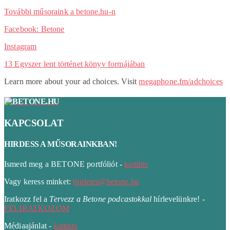
További műsoraink a betone.hu-n
Facebook: Betone
Instagram
13 Egyszer lent történet könyv formájában
Learn more about your ad choices. Visit
megaphone.fm/adchoices
KAPCSOLAT
HIRDESS A MŰSORAINKBAN!
Ismerd meg a BETONE portfóliót -
kattints
Vagy keress minket:
hirdetes@betone.hu
Iratkozz fel a
Tervezz a Betone podcastokkal
hírlevelünkre! -
FELIRATKOZOM
Médiaajánlat -
kattints