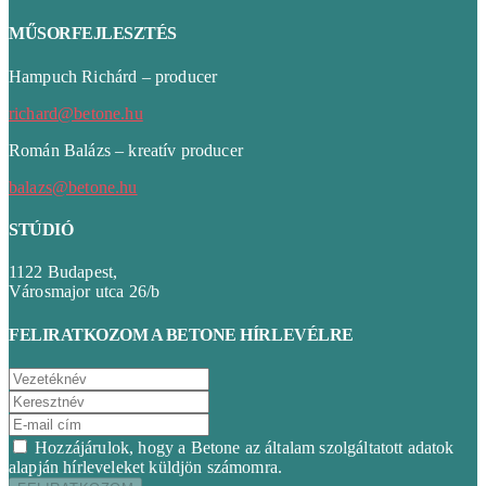
MŰSORFEJLESZTÉS
Hampuch Richárd – producer
richard@betone.hu
Román Balázs – kreatív producer
balazs@betone.hu
STÚDIÓ
1122 Budapest,
Városmajor utca 26/b
FELIRATKOZOM A BETONE HÍRLEVÉLRE
Hozzájárulok, hogy a Betone az általam szolgáltatott adatok
alapján hírleveleket küldjön számomra.