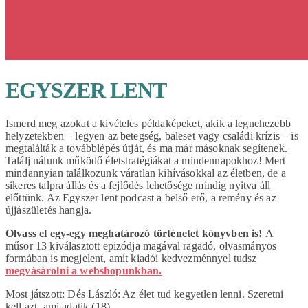
EGYSZER LENT
Ismerd meg azokat a kivételes példaképeket, akik a legnehezebb
helyzetekben – legyen az betegség, baleset vagy családi krízis – is
megtalálták a továbblépés útját, és ma már másoknak segítenek.
Találj nálunk működő életstratégiákat a mindennapokhoz! Mert
mindannyian találkozunk váratlan kihívásokkal az életben, de a
sikeres talpra állás és a fejlődés lehetősége mindig nyitva áll
előttünk. Az Egyszer lent podcast a belső erő, a remény és az
újjászületés hangja.
Olvass el egy-egy meghatározó történetet könyvben is!
A
műsor 13 kiválasztott epizódja magával ragadó, olvasmányos
formában is megjelent, amit kiadói kedvezménnyel tudsz
megvásárolni a webshopunkban.
Most játszott:
Dés László: Az élet tud kegyetlen lenni. Szeretni
kell azt, ami adatik (18)