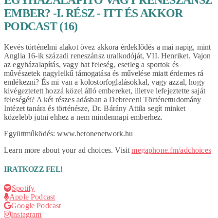
EMBER? -I. RÉSZ - ITT ÉS AKKOR
PODCAST (16)
Kevés történelmi alakot övez akkora érdeklődés a mai napig, mint
Anglia 16-ik századi reneszánsz uralkodóját, VII. Henriket. Vajon
az egyházalapítás, vagy hat feleség, esetleg a sportok és
művészetek nagylelkű támogatása és művelése miatt érdemes rá
emlékezni? És mi van a kolostorfoglalásokkal, vagy azzal, hogy
kivégeztetett hozzá közel álló embereket, illetve lefejeztette saját
feleségét? A két részes adásban a Debreceni Történettudomány
Intézet tanára és történésze, Dr. Bárány Attila segít minket
közelebb jutni ehhez a nem mindennapi emberhez.
Együttműködés: www.betonenetwork.hu
Learn more about your ad choices. Visit
megaphone.fm/adchoices
IRATKOZZ FEL!
Spotify
Apple Podcast
Google Podcast
Instagram