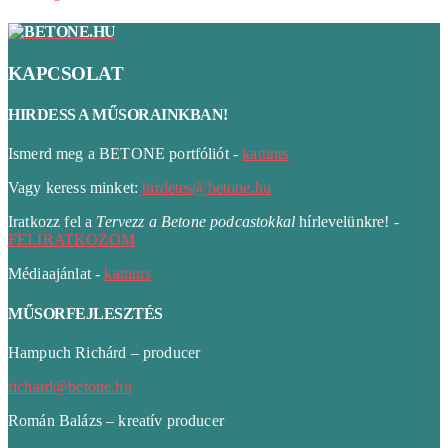
KAPCSOLAT
HIRDESS A MŰSORAINKBAN!
Ismerd meg a BETONE portfóliót -
kattints
Vagy keress minket:
hirdetes@betone.hu
Iratkozz fel a
Tervezz a Betone podcastokkal
hírlevelünkre! -
FELIRATKOZOM
Médiaajánlat -
kattints
MŰSORFEJLESZTÉS
Hampuch Richárd – producer
richard@betone.hu
Román Balázs – kreatív producer