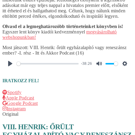
adásokat már egy teljes nappal a hivatalos premier előtt, elsőként
itt érheted el és hallgathatod meg. Célunk, hogy nálunk minden
eltöltött perced értékes, elgondolkodtató és inspiráló legyen.
Olvasd el a legmeghatározóbb történeteinket könyvben is!
Egyszer lent könyv kiadói kedvezménnyel
megvásárolható
webshopunkban!
Most játszott:
VIII. Henrik: őrült egyházalapító vagy reneszánsz
ember? -I. rész - Itt és Akkor Podcast (16)
-38:26
PLAY
MUTE
SET
IRATKOZZ FEL!
Spotify
Apple Podcast
Google Podcast
Instagram
Original
VIII. HENRIK: ŐRÜLT
EGYHÁZALAPÍTÓ VAGY RENESZÁNSZ