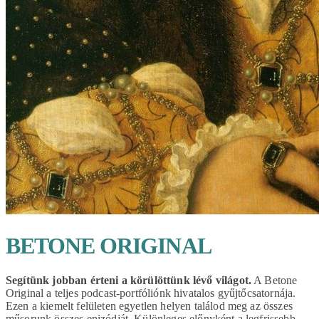
BETONE ORIGINAL
Segítünk jobban érteni a körülöttünk lévő világot.
A Betone
Original a teljes podcast-portfóliónk hivatalos gyűjtőcsatornája.
Ezen a kiemelt felületen egyetlen helyen találod meg az összes
műsorunk összes epizódját. Különleges előnyként a legfrissebb