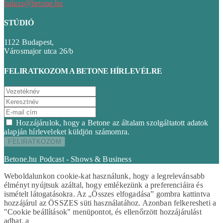
balazs@betone.hu
STÚDIÓ
1122 Budapest,
Városmajor utca 26/b
FELIRATKOZOM A BETONE HÍRLEVÉLRE
Hozzájárulok, hogy a Betone az általam szolgáltatott adatok
alapján hírleveleket küldjön számomra.
Betone.hu Podcast - Shows & Business
Weboldalunkon cookie-kat használunk, hogy a legrelevánsabb
élményt nyújtsuk azáltal, hogy emlékezünk a preferenciáira és
ismételt látogatásokra. Az „Összes elfogadása” gombra kattintva
hozzájárul az ÖSSZES süti használatához. Azonban felkeresheti a
"Cookie beállítások" menüpontot, és ellenőrzött hozzájárulást
adhat. a