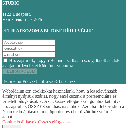
STÚDIÓ
1122 Budapest,
Városmajor utca 26/b
FELIRATKOZOM A BETONE HÍRLEVÉLRE
Hozzájárulok, hogy a Betone az általam szolgáltatott adatok
alapján hírleveleket küldjön számomra.
Betone.hu Podcast - Shows & Business
Weboldalunkon cookie-kat használunk, hogy a legrelevánsabb
élményt nyújtsuk azáltal, hogy emlékezünk a preferenciáira és
ismételt látogatásokra. Az „Összes elfogadása” gombra kattintva
hozzájárul az ÖSSZES süti használatához. Azonban felkeresheti a
"Cookie beállítások" menüpontot, és ellenőrzött hozzájárulást
adhat. a
Cookie beállítások
Összes elfogadása