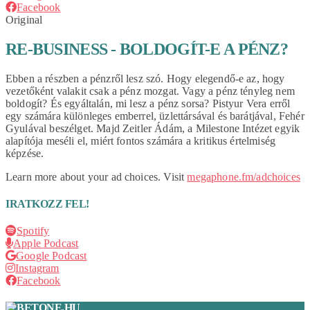
Facebook
Original
RE-BUSINESS - BOLDOGÍT-E A PÉNZ?
Ebben a részben a pénzről lesz szó. Hogy elegendő-e az, hogy
vezetőként valakit csak a pénz mozgat. Vagy a pénz tényleg nem
boldogít? És egyáltalán, mi lesz a pénz sorsa? Pistyur Vera erről
egy számára különleges emberrel, üzlettársával és barátjával, Fehér
Gyulával beszélget. Majd Zeitler Ádám, a Milestone Intézet egyik
alapítója meséli el, miért fontos számára a kritikus értelmiség
képzése.
Learn more about your ad choices. Visit
megaphone.fm/adchoices
IRATKOZZ FEL!
Spotify
Apple Podcast
Google Podcast
Instagram
Facebook