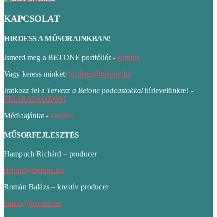
KAPCSOLAT
HIRDESS A MŰSORAINKBAN!
Ismerd meg a BETONE portfóliót -
kattints
Vagy keress minket:
hirdetes@betone.hu
Iratkozz fel a
Tervezz a Betone podcastokkal
hírlevelünkre! -
FELIRATKOZOM
Médiaajánlat -
kattints
MŰSORFEJLESZTÉS
Hampuch Richárd – producer
richard@betone.hu
Román Balázs – kreatív producer
balazs@betone.hu