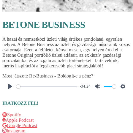
BETONE BUSINESS
A hazai és nemzetközi üzleti világ értékes gondolatai, egyetlen
helyen. A Betone Business az üzleti és gazdasági műsoraink közös
csatornája. Ezen a felületen kényelmesen, egy helyen éred el a
Betone Original portfólió üzleti adásait, az exkluzív gazdasági
sorozatainkat és az izgalmas üzleti történeteket. Tarts velünk,
meríts inspirációt a legsikeresebb piaci stratégiákból!
Most játszott:
Re-Business - Boldogít-e a pénz?
-34:24
PLAY
MUTE
SET
IRATKOZZ FEL!
Spotify
Apple Podcast
Google Podcast
Instagram